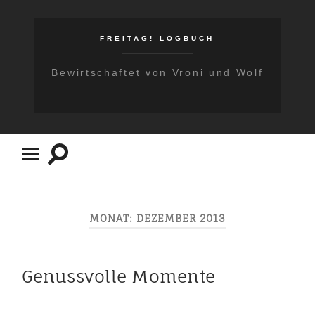
FREITAG! LOGBUCH
Bewirtschaftet von Vroni und Wolf
Suchfeld
Mobile-
ein-/ausblenden
Menü
ein-/ausblenden
MONAT:
DEZEMBER 2013
Genussvolle Momente